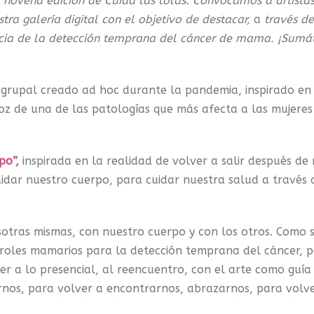
a novena edición de Cuida las lolas. Convocamos a artista
stra galería digital con el objetivo de destacar,
a
través de
ancia de la detección temprana del cáncer de mama. ¡Sumá
grupal creado ad hoc durante la pandemia, inspirado en
oz de una de las patologías que más afecta a las mujeres
po”,
inspirada en la realidad de volver a salir después de
uidar nuestro cuerpo, para cuidar nuestra salud a través 
.
tras mismas, con nuestro cuerpo y con los otros. Como 
troles mamarios para la detección temprana del cáncer, 
er a lo presencial, al reencuentro, con el arte como guía
ernos, para volver a encontrarnos, abrazarnos, para volve