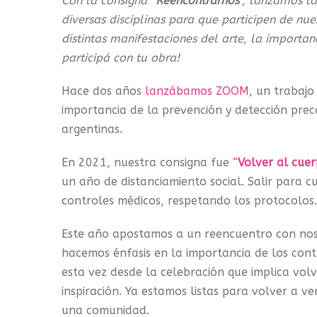
Con la consigna “
Reencontrarnos
”, lanzamos l
diversas disciplinas para que participen de nue
distintas manifestaciones del arte, la import
participá con tu obra!
Hace dos años
lanzábamos ZOOM,
un trabajo 
importancia de la prevención y detección prec
argentinas.
En 2021, nuestra consigna fue
“
Volver al cuer
un año de distanciamiento social. Salir para c
controles médicos, respetando los protocolos
Este año apostamos a un reencuentro con noso
hacemos énfasis en la importancia de los con
esta vez desde la celebración que implica volv
inspiración. Ya estamos listas para volver a v
una comunidad.