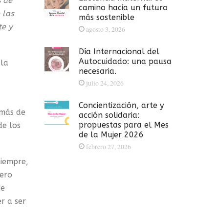
s de
camino hacia un futuro
 las
más sostenible
te y
agosto 3, 2026
Día Internacional del
Autocuidado: una pausa
 la
necesaria.
julio 24, 2026
Concientización, arte y
 más de
acción solidaria:
propuestas para el Mes
de los
de la Mujer 2026
febrero 27, 2026
siempre,
pero
 e
r a ser