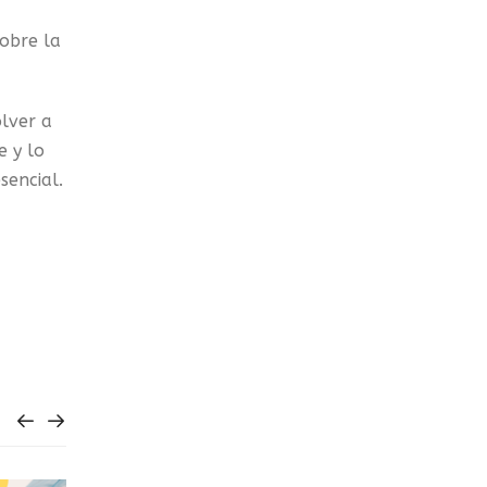
sobre la
olver a
e y lo
sencial.