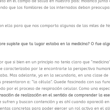
to en el campo de salud en nuestro país: modificó junto 
tando que los familiares de los internados deban preocupa
on ella para que nos comparta algunas de las miles de his
pre supiste que tu lugar estaba en la medicina? O fue alg
r que si bien en un principio no tenia claro que “medicina”
e caracterizaba por le encontrarle la perspectiva humani
itaba. Mas adelante, ya en la secundaria, en una clase de
s presentaron a: “la célula”. Quede fascinada con sus func
odo por el proceso de respiración celular. Como una espec
nsación de realización en el sentido de comprender la ese
ue sufren y buscan contención y es ahí cuando apareció en
ntas concretas para poder ejercer un rol activo en el ali