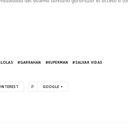
sabilidad del sistema sanitario garantizar el acceso a lo
SLOLAS
#GARRAHAN
#KUPERMAN
#SALVAR VIDAS
PINTEREST
GOOGLE +