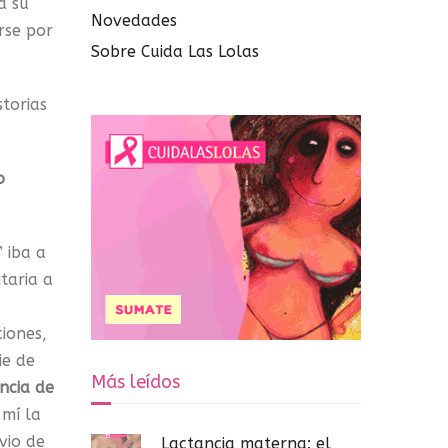
a su
Novedades
rse por
Sobre Cuida Las Lolas
torias
o
 iba a
taria a
iones,
ie de
Más leídos
ncia de
 mí la
vio de
Lactancia materna: el