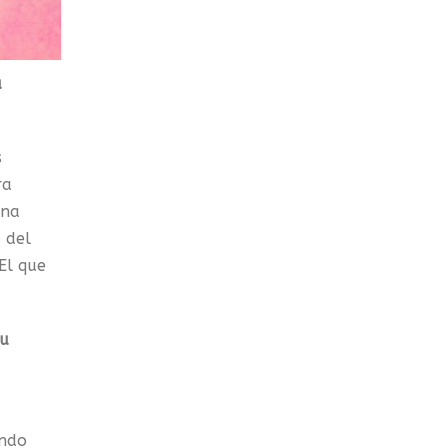
a
s
ra
una
 del
El que
tu
ando