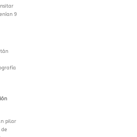
nsitar
enían 9
stán
ografía
ión
n pilar
 de