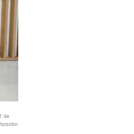
2 de
tización