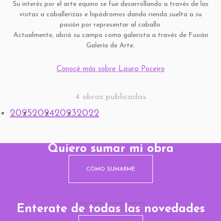
Su interés por el arte equino se fue desarrollando a través de las
visitas a caballerizas e hipódromos dando rienda suelta a su
pasión por representar al caballo.
Actualmente, abrió su campo como galerista a través de Fusión
Galería de Arte.
Conocé más sobre Laura Poceiro
4 obras publicadas
2025
2024
2023
2022
Quiero sumar mi obra
CÓMO SUMARME
Enterate de todas las novedades