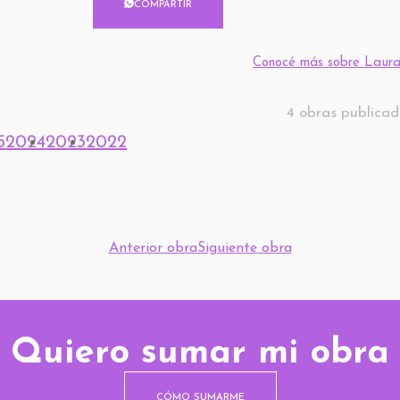
COMPARTIR
Conocé más sobre Laura
4 obras publica
5
2024
2023
2022
Anterior obra
Siguiente obra
Quiero sumar mi obra
CÓMO SUMARME