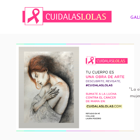
GAL
"La o
mujer