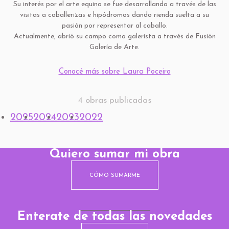
Su interés por el arte equino se fue desarrollando a través de las
visitas a caballerizas e hipódromos dando rienda suelta a su
pasión por representar al caballo.
Actualmente, abrió su campo como galerista a través de Fusión
Galería de Arte.
Conocé más sobre Laura Poceiro
4 obras publicadas
2025
2024
2023
2022
Quiero sumar mi obra
CÓMO SUMARME
Enterate de todas las novedades