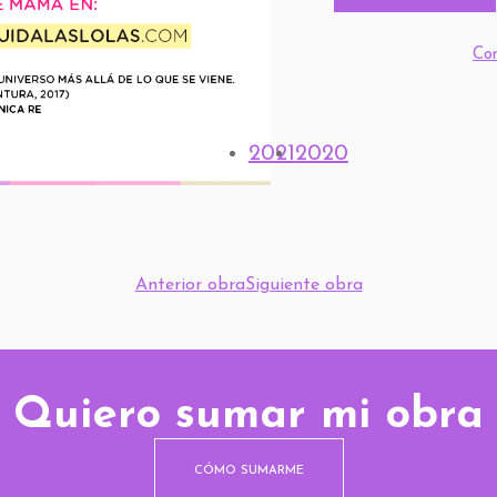
Co
2021
2020
Anterior obra
Siguiente obra
Quiero sumar mi obra
CÓMO SUMARME