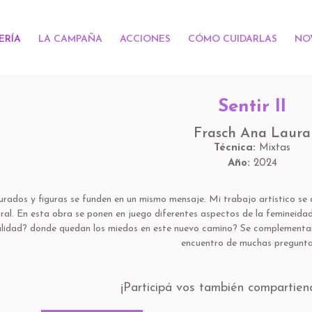
ERÍA
LA CAMPAÑA
ACCIONES
CÓMO CUIDARLAS
NO
Sentir II
Frasch Ana Laura
Técnica:
Mixtas
Año:
2024
rados y figuras se funden en un mismo mensaje. Mi trabajo artístico se 
al. En esta obra se ponen en juego diferentes aspectos de la femineidad
alidad? donde quedan los miedos en este nuevo camino? Se complementan 
encuentro de muchas preguntas
¡Participá vos también compartien