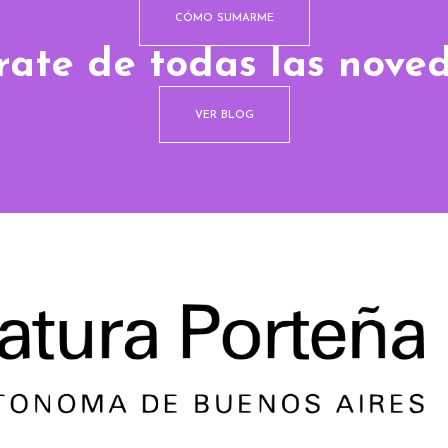
CÓMO SUMARME
rate de todas las nove
VER BLOG