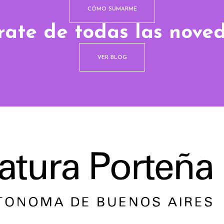
CÓMO SUMARME
rate de todas las nove
VER BLOG